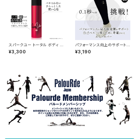
スパークユー トータル ボディ ケ
パフォーマンス向上のサポート、
ア スプレー / SPARK U Total
自己ベストを導くために考案さ
¥3,300
¥3,190
Body Care Spray アップ前、
れたカーフカバー カーフカバー
プレイ中のケア、パフォーマンス
トルネード/Tornade
後に。