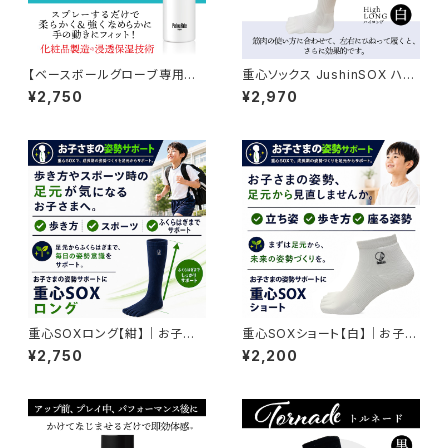
【ベースボールグローブ専用化
重心ソックス JushinSOX ハイ
粧品】化粧品発想のグローブ用
ロング｜足元・ふくらはぎ・ひざ
¥2,750
¥2,970
導入剤 【レザーレスキュー リ
まわりまで支える5本指ソック
ペア】ぐんぐん浸透して革を柔ら
ス 白
かく滑らかに！
重心SOXロング【紺】｜お子さ
重心SOXショート【白】｜お子さ
まのスポーツ・姿勢サポート
まの姿勢サポート
¥2,750
¥2,200