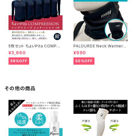
5枚セット ちょいPita COMPRE
PALOURDE Neck Warmer /
SSION ロングスリーブ インナ
パルード ネックウォーマー st-3
¥3,960
¥990
ーシャツ 丸首 紺
825
56%OFF
50%OFF
その他の商品