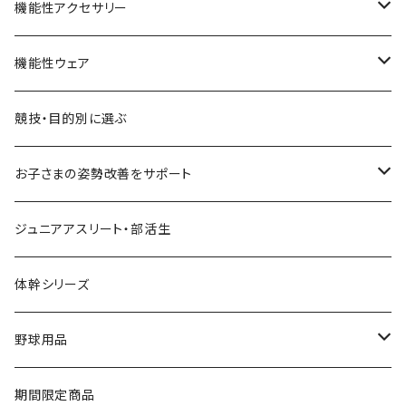
Type-M＋A
スパークユーシリーズ
重心ソックスシリーズ
機能性アクセサリー
Type-S Suzumebachi
スパークユーボディケアスプレー
重心ソックスショート
ビーダッシュシリーズ
ネックウォーマー
機能性ウェア
スパークユーマッサージローション
重心ソックスロング
カーフカバートルネード
アスリートシリーズ
インナーウェア
競技・目的別に選ぶ
スパークユーフォーム
重心ソックスハイロング
履くだけBダッシュ
インナーシャツ
お子さまの姿勢改善をサポート
スパークユービヨンド
重心ソックスRUN
インナーパンツ
重心ソックス | ショート
ジュニアアスリート・部活生
スパークユードリップ
重心ソックスRUN アスリート
重心ソックス | ロング
体幹シリーズ
野球用品
メンテナンス用品
期間限定商品