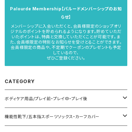
Palourde Membership【パルードメンバーシップのお知
らせ】
メンバーシップに入会いただくと、会員様限定のショップオリ
ジナルのポイントを貯められるようになります。貯めていただ
いたポイントは、特典と交換していただくことが可能です。ま
た、会員様限定の特別なお知らせを受けとることができます。
会員様限定の商品や、不定期でクーポンのプレゼントも予定
しているので、
ぜひご登録ください。
CATEGORY
ボディケア用品/プレイ前・プレイ中・プレイ後
貼るだけPotionシリーズ
機能性靴下/五本指スポーツソックス・カーフカバー