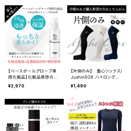
ornade
【ベースボールグローブ専
【片側のみ】 重心ソックス/
用化粧品】化粧品発想のグ
JushinSOX ハイロング
ローブ用保湿剤 【レザーレ
重心を最適な位置へ、アー
¥2,970
¥1,490
スキュー モイスチャライザ
チを作り出して、姿勢の改善
ー】 ぐんぐん浸透&しっかり
をサポート。 ふくらはぎ の
保湿 して革をもっちり柔ら
着圧が筋肉のブレを軽減し、
かく！
膝もサポート。パフォーマン
スをより高めるサポートをし
ます。