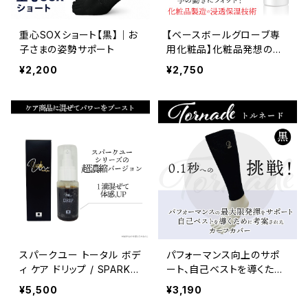
重心SOXショート【黒】｜お
【ベースボールグローブ専
子さまの姿勢サポート
用化粧品】化粧品発想のグ
ローブ用導入剤 【レザー
¥2,200
¥2,750
レスキュー リペア】ぐんぐん
浸透して革を柔らかく滑ら
かに！
スパークユー トータル ボデ
パフォーマンス向上のサポ
ィ ケア ドリップ / SPARK U
ート、自己ベストを導くため
Total Body Care DRIP
に考案されたカーフカバー
¥5,500
¥3,190
カーフカバー トルネード/T