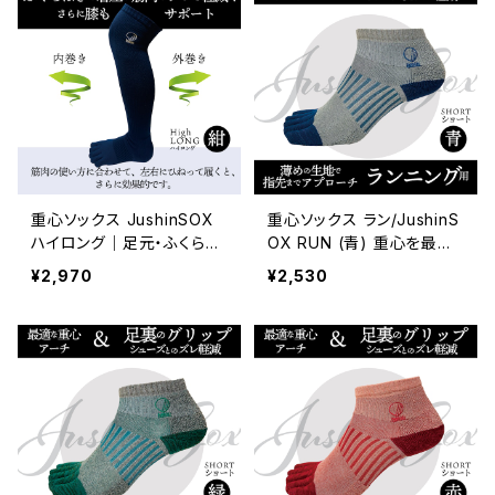
重心ソックス JushinSOX
重心ソックス ラン/JushinS
ハイロング｜足元・ふくらは
OX RUN (青) 重心を最適
ぎ・ひざまわりまで支える5
な位置へ、アーチを作り出
¥2,970
¥2,530
本指ソックス 紺
して、姿勢の改善をサポー
ト。薄めの生地で足先までア
プローチし、足裏のグリップ
でシューズとのズレを軽減。