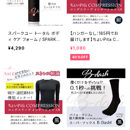
スパークユー トータル ボデ
【ハンガーなし：185円でお
ィ ケア フォーム / SPARK
届けします】ちょいPita CO
U Total Body Care Form
MPRESSION ロングスリー
¥4,290
¥1,080
プレイ後のケアに。
ブ インナーシャツ 丸首 紺
40%OFF
5299