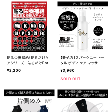
貼る栄養補給！貼るだけケ
【新処方】スパークユー トー
アシリーズ 貼るだけPoti
タル ボディ ケア マッサージ
on Type M＋A
ローション / SPARK U Tot
¥2,200
¥3,960
al Body Care Massagel
otion プレイ後のケアに。
SOLD OUT