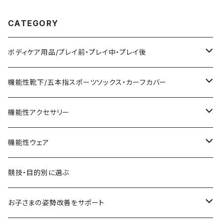
CATEGORY
ボディケア用品/プレイ前・プレイ中・プレイ後
貼るだけPotionシリーズ
機能性靴下/五本指スポーツソックス・カーフカバー
Type-M＋A
スパークユーシリーズ
重心ソックスシリーズ
機能性アクセサリー
Type-S Suzumebachi
スパークユーボディケアスプレー
重心ソックスショート
ビーダッシュシリーズ
ネックウォーマー
機能性ウェア
スパークユーマッサージローション
重心ソックスロング
カーフカバートルネード
アスリートシリーズ
インナーウェア
競技・目的別に選ぶ
スパークユーフォーム
重心ソックスハイロング
履くだけBダッシュ
インナーシャツ
お子さまの姿勢改善をサポート