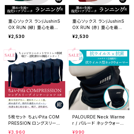
重心ソックス ラン/JushinS
重心ソックス ラン/JushinS
OX RUN (緑) 重心を最適
OX RUN (赤) 重心を最適
な位置へ、アーチを作り出
な位置へ、アーチを作り出
¥2,530
¥2,530
して、姿勢の改善をサポー
して、姿勢の改善をサポー
ト。薄めの生地で足先までア
ト。薄めの生地で足先までア
プローチし、足裏のグリップ
プローチし、足裏のグリップ
でシューズとのズレを軽減。
でシューズとのズレを軽減。
5枚セット ちょいPita COM
PALOURDE Neck Warme
PRESSION ロングスリーブ
r / パルード ネックウォーマ
インナーシャツ 丸首 紺
ー st-3825
¥3,960
¥990