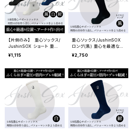
【片側のみ】 重心ソックス/
重心ソックス/JushinSOX
JushinSOX ショート 重心
ロング(黒) 重心を最適な位
を最適な位置へ、アーチを
置へ、アーチを作り出して、
¥1,115
¥2,750
作り出して、姿勢の改善をサ
姿勢の改善をサポート。ふく
ポート。
らはぎ の着圧が筋肉のブレ
を軽減。