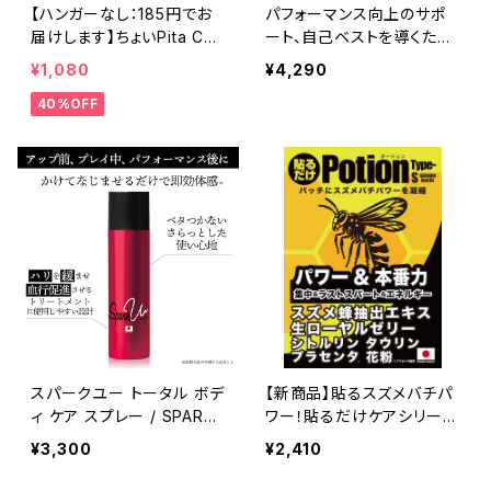
【ハンガーなし：185円でお
パフォーマンス向上のサポ
届けします】ちょいPita CO
ート、自己ベストを導くため
MPRESSION ロングスリー
に考案されたスーパーソッ
¥1,080
¥4,290
ブ インナーシャツ 丸首 黒
クス ビーダッシュ/B-Dash
40%OFF
5299
ロング
スパークユー トータル ボデ
【新商品】貼るスズメバチパ
ィ ケア スプレー / SPARK
ワー！貼るだけケアシリー
U Total Body Care Spra
ズ 貼るだけPotion Type
¥3,300
¥2,410
y アップ前、プレイ中のケア、
S Suzumebachi
パフォーマンス後に。